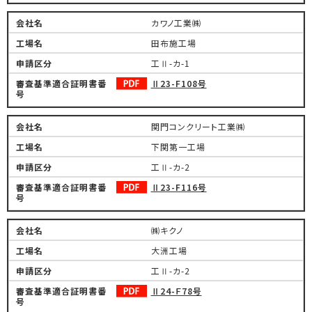
カワノ工業㈱
田布施工場
工Ⅱ-カ-1
Ⅱ23-F108号
関門コンクリート工業㈱
下関第一工場
工Ⅱ-カ-2
Ⅱ23-F116号
㈱キクノ
大洲工場
工Ⅱ-カ-2
Ⅱ24-Ｆ78号