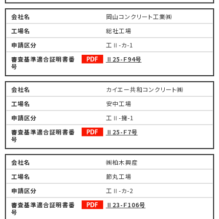
岡山コンクリート工業㈱
総社工場
工Ⅱ-カ-1
Ⅱ25-Ｆ94号
カイエー共和コンクリート㈱
安中工場
工Ⅱ-擁-1
Ⅱ25-Ｆ7号
㈱柏木興産
節丸工場
工Ⅱ-カ-2
Ⅱ23-Ｆ106号