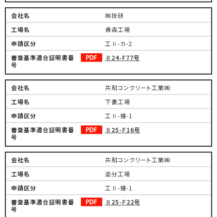
㈱技研
青森工場
工Ⅱ-カ-2
Ⅱ24-F77号
共和コンクリート工業㈱
下妻工場
工Ⅱ-擁-1
Ⅱ25-Ｆ16号
共和コンクリート工業㈱
追分工場
工Ⅱ-擁-1
Ⅱ25-Ｆ22号