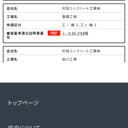
共和コンクリート工業㈱
豊橋工場
工Ⅰ-擁-2、工Ⅱ-擁-2
Ⅰ･Ⅱ23-Ｆ58号
共和コンクリート工業㈱
旭川工場
工Ⅱ-擁-2
Ⅱ24-Ｆ69号
共和コンクリート工業㈱
トップページ
大安工場
工Ⅱ-カ-1
Ⅱ23-F114号
協会について