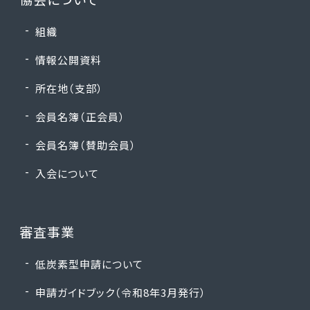
㈱キョウリツ
組織
本社工場
情報公開資料
工Ⅱ-擁-1
Ⅱ24-Ｆ73号
所在地（支部）
会員名簿（正会員）
キョクトウ高宮㈱
キョクトウ高宮工場
会員名簿（賛助会員）
工Ⅰ-擁-1、工Ⅱ-擁-1
入会について
Ⅰ･Ⅱ24-Ｆ85号
草竹コンクリート工業㈱
審査事業
奈良工場
低炭素型申請について
工Ⅰ-擁-2
Ⅰ23-F111号
申請ガイドブック（令和8年3月発行）