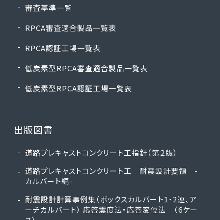
審査基準一覧
ケイコン㈱
RPCA審査適合製品一覧表
山陽工場
工Ⅰ-水-1、工Ⅰ-擁-2、工Ⅱ-擁-2
RPCA認証工場一覧表
Ⅰ･Ⅱ25-Ｆ38号
低炭素型RPCA審査適合製品一覧表
ケイコン㈱
低炭素型RPCA認証工場一覧表
三重工場
工Ⅰ-水-1、工Ⅰ-擁-1、工Ⅰ-擁-2、工
Ⅱ-擁-1、工Ⅱ-擁-2
出版図書
Ⅰ･Ⅱ24-Ｆ87号
道路プレキャストコンクリート工指針（第２版）
ケイコン㈱
道路プレキャストコンクリート工 耐震設計要領 -
カルバート編-
京都工場
工Ⅰ-水-1、工Ⅰ-擁-1、工Ⅰ-擁-2、工
耐震設計計算事例集（ボックスカルバート1･2連、ア
Ⅱ-擁-1、工Ⅱ-擁-2、工Ⅱ-カ-2
ーチカルバート） 応答震度法・応答変位法 （6ケー
Ⅰ･Ⅱ24-Ｆ89号
ス）