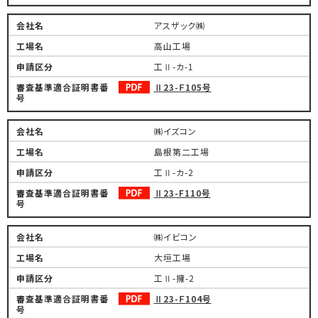
アスザック㈱
高山工場
工Ⅱ-カ-1
Ⅱ23-Ｆ105号
㈱イズコン
島根第二工場
工Ⅱ-カ-2
Ⅱ23-F110号
㈱イビコン
大垣工場
工Ⅱ-擁-2
Ⅱ23-Ｆ104号