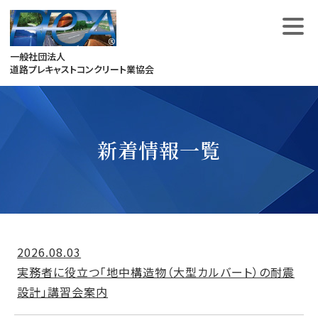
Skip
to
content
一般社団法人
道路プレキャストコンクリート業協会
新着情報一覧
2026.08.03
実務者に役立つ「地中構造物（大型カルバート）の耐震
設計」講習会案内