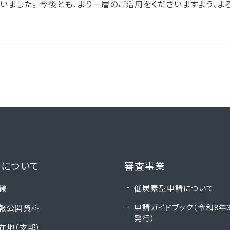
いました。 今後とも、より一層のご活用をくださいますよう、よ
について
審査事業
織
低炭素型申請について
申請ガイドブック（令和8年
報公開資料
発行）
在地（支部）