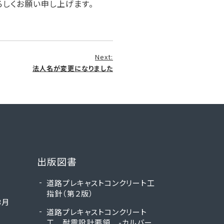
ろしくお願い申し上げます。
Next:
法人名が変更になりました
出版図書
道路プレキャストコンクリート工
指針（第２版）
3月
道路プレキャストコンクリート
工 耐震設計要領 -カルバー