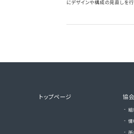
にデザインや構成の見直しを行
投
稿
ナ
ビ
ゲ
ー
トップページ
協会
シ
組
ョ
情
ン
所