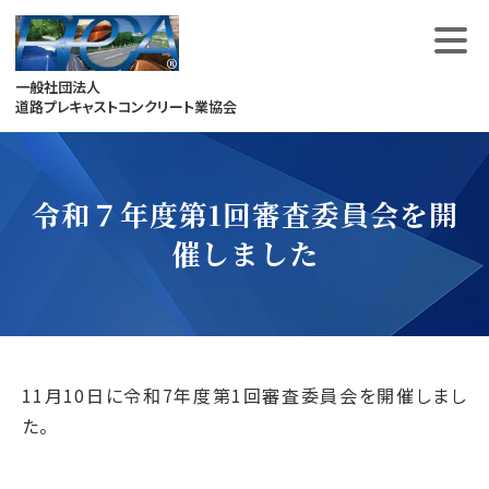
Skip
to
content
一般社団法人
道路プレキャストコンクリート業協会
令和７年度第1回審査委員会を開
催しました
11月10日に令和7年度第1回審査委員会を開催しまし
た。