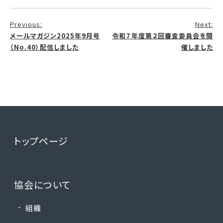
投
Previous:
Next:
稿
メールマガジン2025年9月号
令和７年度第２回審査委員会を開
（No.40）配信しました
催しました
ナ
ビ
ゲ
ー
トップページ
シ
ョ
協会について
ン
組織